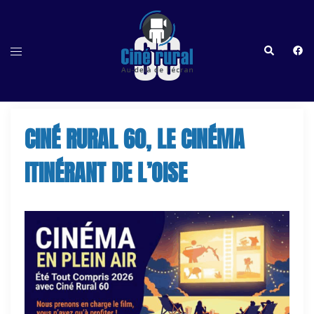
Aller
au
contenu
Recherche
http
Ouvrir/fermer
le
menu
CINÉ RURAL 60, LE CINÉMA
ITINÉRANT DE L’OISE