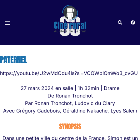
Aller
au
contenu
Recherche
http
Ouvrir/fermer
le
menu
PATERNEL
https://youtu.be/U2wMdCdu4Is?si=VCQWbIQmWo3_cvGU
27 mars 2024 en salle | 1h 32min | Drame
De Ronan Tronchot
Par Ronan Tronchot, Ludovic du Clary
Avec Grégory Gadebois, Géraldine Nakache, Lyes Salem
SYNOPSIS
Dans une petite ville du centre de la France, Simon est un